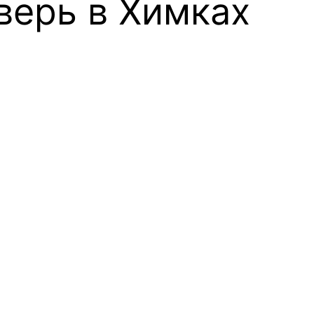
верь
в Химках