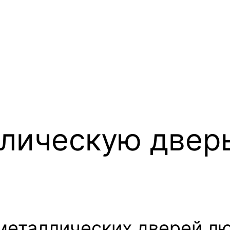
ллическую двер
металлических дверей люб