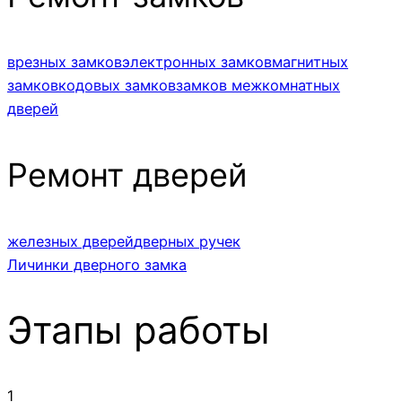
врезных замков
электронных замков
магнитных
замков
кодовых замков
замков межкомнатных
дверей
Ремонт дверей
железных дверей
дверных ручек
Личинки дверного замка
Этапы работы
1